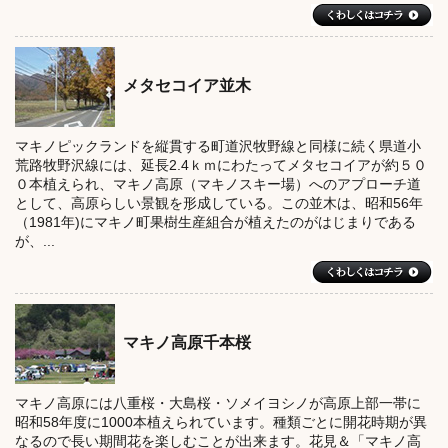
メタセコイア並木
マキノピックランドを縦貫する町道沢牧野線と同様に続く県道小
荒路牧野沢線には、延長2.4ｋｍにわたってメタセコイアが約５０
０本植えられ、マキノ高原（マキノスキー場）へのアプローチ道
として、高原らしい景観を形成している。この並木は、昭和56年
（1981年)にマキノ町果樹生産組合が植えたのがはじまりである
が、...
マキノ高原千本桜
マキノ高原には八重桜・大島桜・ソメイヨシノが高原上部一帯に
昭和58年度に1000本植えられています。種類ごとに開花時期が異
なるので長い期間花を楽しむことが出来ます。花見＆「マキノ高