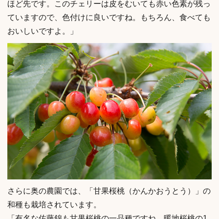
ほど先です。このチェリーは皮をむいても赤い色素が残っ
ていますので、色付けに良いですね。もちろん、食べても
おいしいですよ。」
さらに奥の農園では、「甘果桜桃（かんかおうとう）」の
和種も栽培されています。
「有名な佐藤錦も甘果桜桃の一品種ですね。暖地桜桃の1