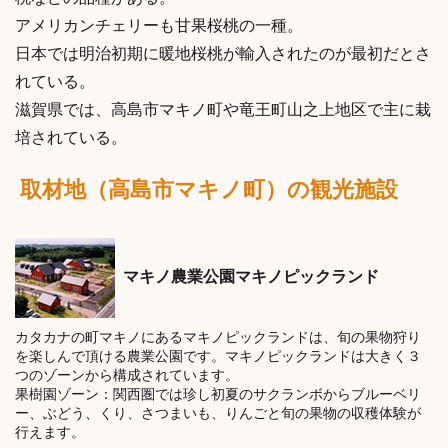
アメリカンチェリーも甘果桜桃の一種。
日本では明治初期に暖地桜桃が輸入されたのが最初だとさ
れている。
滋賀県では、高島市マキノ町や竜王町山之上地区で主に栽
培されている。
取材地（高島市マキノ町）の観光施設
マキノ農業公園マキノピックランド
カタカナの町マキノにあるマキノピックランドは、旬の果物狩り
を楽しんで頂ける農業公園です。マキノピックランドは大きく３
つのゾーンから構成されています。
果樹園ゾーン：関西圏では珍し初夏のサクランボからブルーベリ
ー、ぶどう、くり、さつまいも、りんごと旬の果物の収穫体験が
行えます。