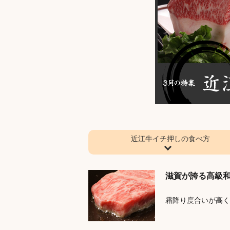
近江牛イチ押しの食べ方
滋賀が誇る高級
霜降り度合いが高く