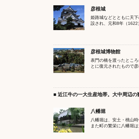
彦根城
姫路城などとともに天下
設され、元和8年（162
彦根城博物館
表門の橋を渡ったところ
とに復元されたもので彦
■ 近江牛の一大生産地帯。大中周辺の
八幡堀
八幡堀は、安土・桃山時
また町の繁栄に八幡堀は