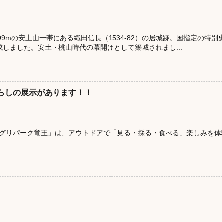
99mの安土山一帯にある織田信長（1534-82）の居城跡。国指定の特別史
成しました。安土・桃山時代の幕開けとして築城されまし...
暮らしの展示があります！！
グリパーク竜王」は、アウトドアで「見る・採る・食べる」楽しみを体験す