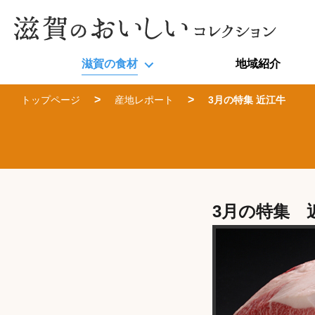
滋賀の食材
地域紹介
トップページ
産地レポート
3月の特集 近江牛
3月の特集 