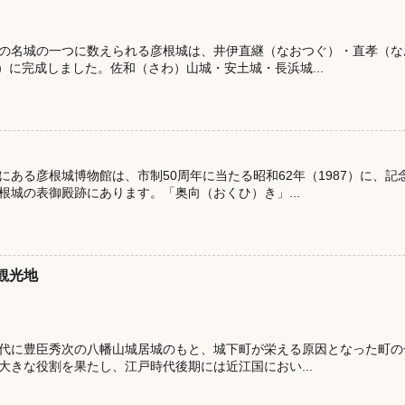
の名城の一つに数えられる彦根城は、井伊直継（なおつぐ）・直孝（な
2）に完成しました。佐和（さわ）山城・安土城・長浜城...
にある彦根城博物館は、市制50周年に当たる昭和62年（1987）に、
根城の表御殿跡にあります。「奥向（おくひ）き」...
観光地
代に豊臣秀次の八幡山城居城のもと、城下町が栄える原因となった町
大きな役割を果たし、江戸時代後期には近江国におい...