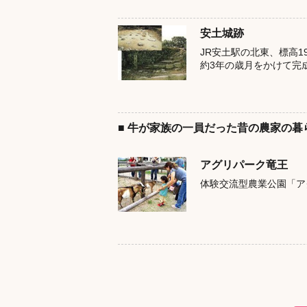
安土城跡
JR安土駅の北東、標高1
約3年の歳月をかけて完
■ 牛が家族の一員だった昔の農家の
アグリパーク竜王
体験交流型農業公園「ア